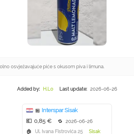
lno osvježavajuće piće s okusom piva i limuna.
H.Lo
2026-06-26
Interspar Sisak
🏪
0,85 €
2026-06-26
Ul. Ivana Fistrovića 25
Sisak