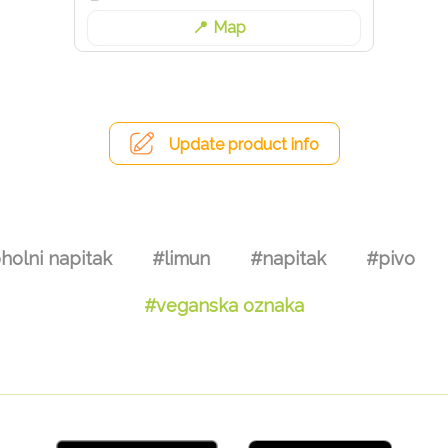
Map
Update product info
holni napitak
#limun
#napitak
#pivo
#veganska oznaka