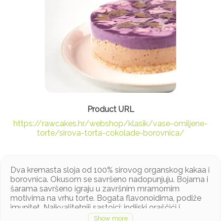
https://rawcakes.hr/webshop/klasik/vase-omiljene-
torte/sirova-torta-cokolade-borovnica/
Dva kremasta sloja od 100% sirovog organskog kakaa i
borovnica. Okusom se savršeno nadopunjuju. Bojama i
šarama savršeno igraju u završnim mramornim
motivima na vrhu torte. Bogata flavonoidima, podiže
imunitet. Najkvalitetniji sastojci: indijski oraščići i
bademi,napitak od badema, kakao maslac i agava