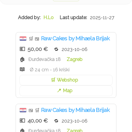
sirup.
Sastojci: *Indijski oraščići, *bademi, *agava sirup,
H.Lo
2025-11-27
*kokosovo ulje (hladno prešano ulje organski uzgoj),
*borovnice, *kakao u prahu, *kakao maslac, *napitak od
badema
*sastojci iz ekološkog uzgoja
Raw Cakes by Mihaela Brijak
🛒
🍱
Dostupno tijekom cijele godine.
50,00 €
2023-10-06
Đurđevačka 18
Zagreb
Ø 24 cm - 16 kriški
Webshop
Map
Raw Cakes by Mihaela Brijak
🍱
🛒
40,00 €
2023-10-06
Đurđevačka 18
Zagreb