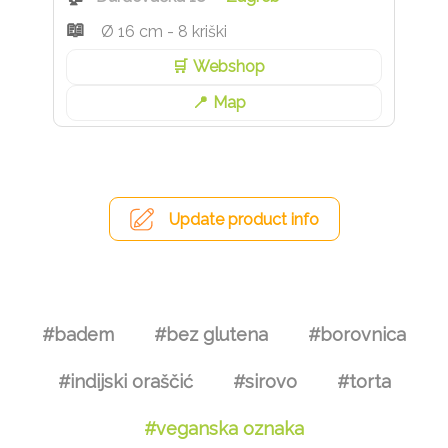
Ø 16 cm - 8 kriški
Webshop
Map
Update product info
#badem
#bez glutena
#borovnica
#indijski oraščić
#sirovo
#torta
#veganska oznaka