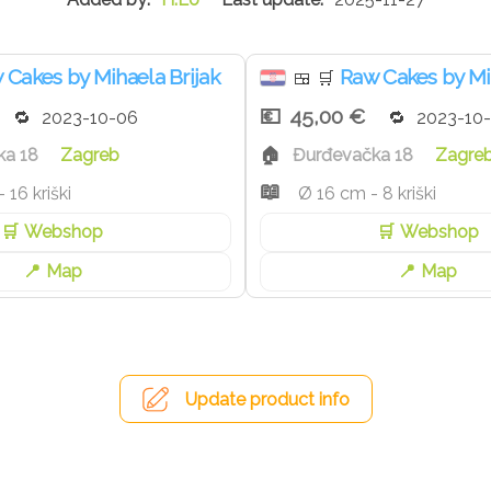
ijele godine.
 Cakes by Mihaela Brijak
Raw Cakes by Mi
🍱
🛒
45,00 €
2023-10-06
2023-10
ka 18
Zagreb
Đurđevačka 18
Zagre
 16 kriški
Ø 16 cm - 8 kriški
Webshop
Webshop
Map
Map
Update product info