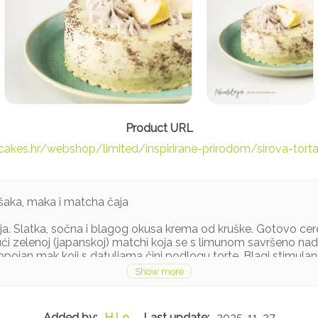
cakes.hr/webshop/limited/inspirirane-prirodom/sirova-tort
ušaka, maka i matcha čaja
avlja. Slatka, sočna i blagog okusa krema od kruške. Gotovo ce
jući zelenoj (japanskoj) matchi koja se s limunom savršeno na
opojan mak koji s datuljama čini podlogu torte. Blagi stimulan
oraščići, *mak, *datulje, *agava sirup, *burbon vanilija, *kakao 
o ulje organski uzgoj), *kruške, *matcha u prahu, *sok limete, *
kog uzgoja
H.Lo
2025-11-27