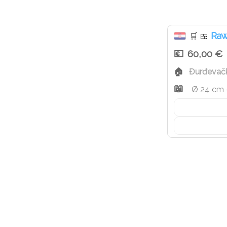
Dostupno tijekom c
Raw
🛒
🍱
60,00 €
Đurđevač
Ø 24 cm -