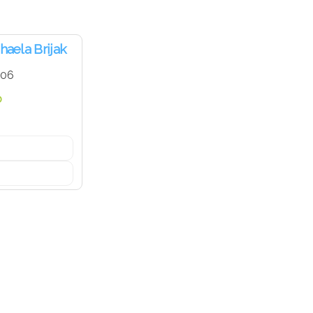
haela Brijak
-06
b