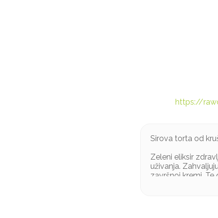
https://raw
Sirova torta od kr
Zeleni eliksir zdr
uživanja. Zahvalju
završnoj kremi. Te 
Sastojci: *Indijski 
ulje (hladno prešan
*sastojci iz ekološ