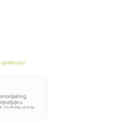
a-green-joy/
remonijalnog
dopunjuje u
s za dulje staze.
maslac, *kokosovo
korica limete