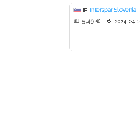
Energijska vrednos
Maščobe: 92 g
Interspar Slovenia
🏪
od tega nasičene 
5,49 €
Ogljikovi hidrati: 0 
2024-04-1
od tega sladkorji: 
Beljakovine: 0 g
Sol: 0 g