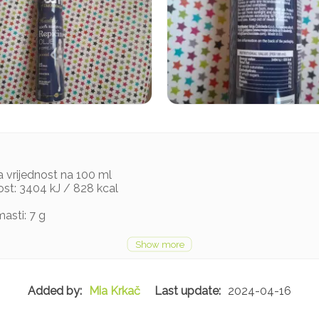
a vrijednost na 100 ml
ost: 3404 kJ / 828 kcal
asti: 7 g
Mia Krkač
2024-04-16
a vrednost na 100 ml