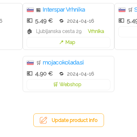
t: 3404 kJ / 828 kcal
Interspar Vrhnika
🏪
🛒
maščobe: 7 g
g
5,49 €
5,4
6
2024-04-16
0 g
Ljubljanska cesta 29
Vrhnika
Map
mojacokolada.si
🛒
4,90 €
2024-04-16
Webshop
Update product info