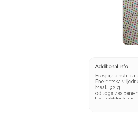
Prosječna nutritivn
Energetska vrijedn
Masti: 92 g
od toga zasićene m
Ugljikohidrati: 0 g
od toga šećeri: 0 g
Bjelančevine: 0 g
Sol: 0 g
Povprečna hraniln