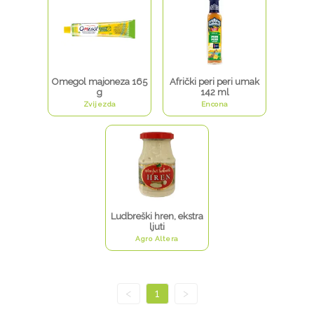
Omegol majoneza 165
Afrički peri peri umak
g
142 ml
Zvijezda
Encona
Ludbreški hren, ekstra
ljuti
Agro Altera
<
1
>