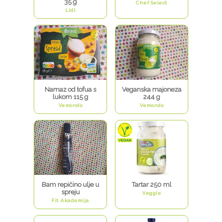
35 g
Chef Select
Lidl
Namaz od tofua s
Veganska majoneza
lukom 115 g
244 g
Vemondo
Vemondo
Bam repičino ulje u
Tartar 250 ml
spreju
Veggie
Fit Akademija