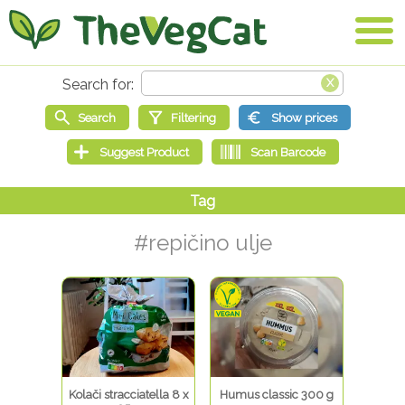
#repičino ulje
Kolači stracciatella 8 x
Humus classic 300 g