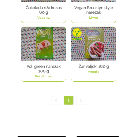
Čokolada riža kokos
Vegan Brooklyn style
80 g
narezak
Veganz
Liveg
Poli green narezak
Žar valjčki 180 g
100 g
Veggie
Perutnina
<
1
>