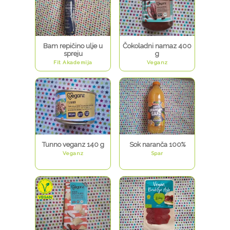
Bam repičino ulje u
Čokoladni namaz 400
spreju
g
Fit Akademija
Veganz
Tunno veganz 140 g
Sok naranča 100%
Veganz
Spar