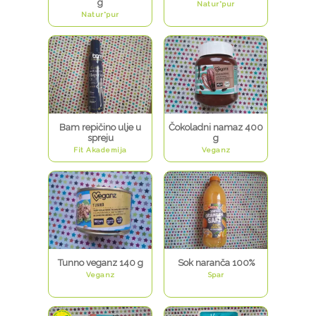
g
Natur*pur
Natur*pur
Bam repičino ulje u
Čokoladni namaz 400
spreju
g
Fit Akademija
Veganz
Tunno veganz 140 g
Sok naranča 100%
Veganz
Spar