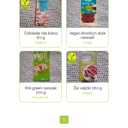
Čokolada riža kokos
Vegan Brooklyn style
80 g
narezak
Veganz
Liveg
Poli green narezak
Žar valjčki 180 g
100 g
Veggie
Perutnina
<
1
>