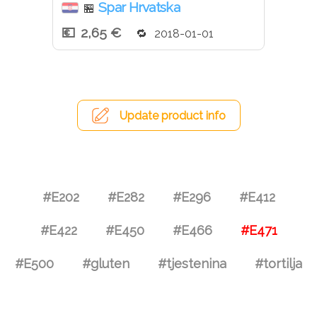
Spar Hrvatska
🏪
2,65 €
2018-01-01
Update product info
#E202
#E282
#E296
#E412
#E422
#E450
#E466
#E471
#E500
#gluten
#tjestenina
#tortilja