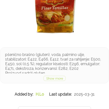
pšenično brašno (gluten), voda, palmino ulje,
stabilizatori: E422, E466, E412, tvari za rahljenje: E500,
E450, sol (0,5 %), regulator kiselosti: E296, emulgator:
E471, dekstroza, konzervansi: E282, E202
Proizvod sadrži gluten
H.Lo
2025-03-31