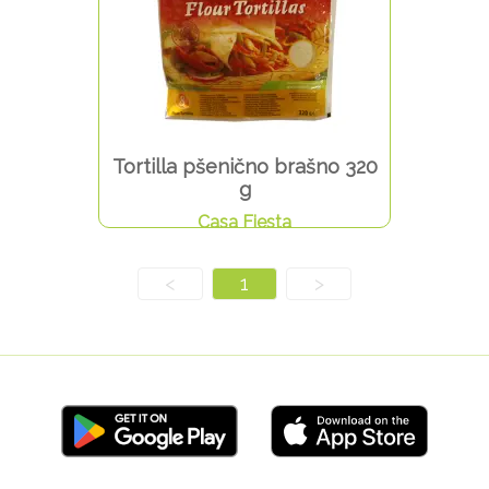
Tortilla pšenično brašno 320
g
Casa Fiesta
<
1
>