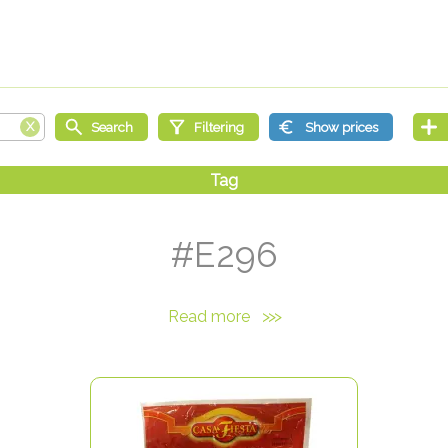
#E296
Read more
>>>