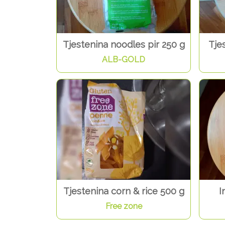
Tjestenina noodles pir 250 g
Tje
ALB-GOLD
Tjestenina corn & rice 500 g
I
Free zone