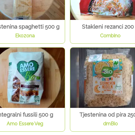
stenina spaghetti 500 g
Stakleni rezanci 200
Ekozona
Combino
ntegralni fussili 500 g
Tjestenina od pira 25
Amo Essere Veg
dmBio