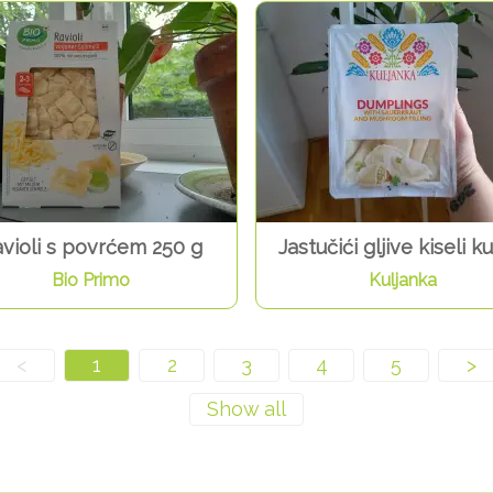
violi s povrćem 250 g
Jastučići gljive kiseli k
Bio Primo
Kuljanka
<
1
2
3
4
5
>