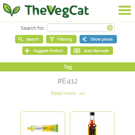
#E412
Read more
>>>