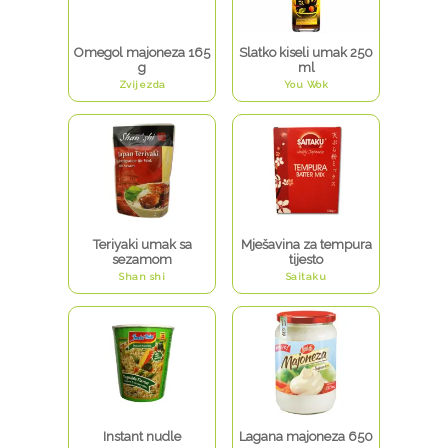
Omegol majoneza 165
Slatko kiseli umak 250
g
ml
Zvijezda
You Wok
Teriyaki umak sa
Mješavina za tempura
sezamom
tijesto
Shan shi
Saitaku
Instant nudle
Lagana majoneza 650