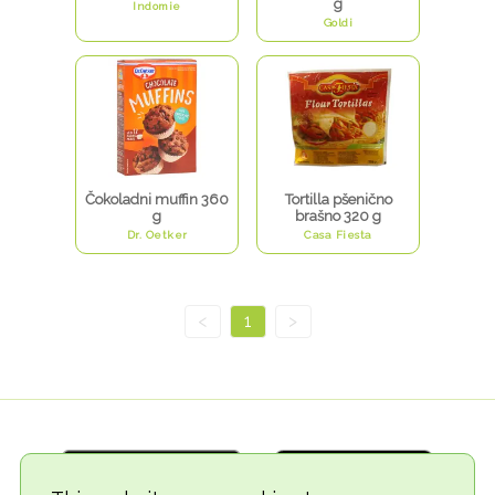
g
Indomie
Goldi
Čokoladni muffin 360
Tortilla pšenično
g
brašno 320 g
Dr. Oetker
Casa Fiesta
<
1
>