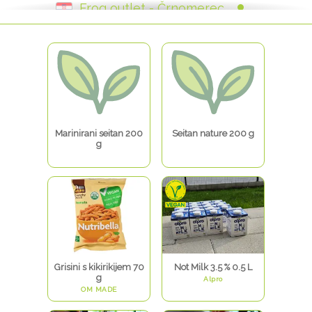
Frog outlet - Črnomerec
Frog outlet - Tržnica Dolac
Frog outlet - Trešnjevka
Frog outlet - Kvatrić
Marinirani seitan 200
Seitan nature 200 g
g
Grisini s kikirikijem 70
Not Milk 3.5 % 0.5 L
g
Alpro
OM MADE