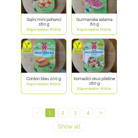
Sojini mini pohanci
Gurmanska salama
180 g
80 g
Rügenwalder Mühle
Rügenwalder Mühle
Cordon bleu 200 g
Komadići okus piletine
180 g
Rügenwalder Mühle
Rügenwalder Mühle
<
1
2
3
4
>