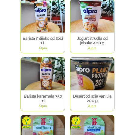
Barista mlijeko od zobi
Jogurt štrudla od
1 L
jabuka 400 g
Alpro
Alpro
Barista karamela 750
Desert od soje vanilija
ml
200 g
Alpro
Alpro