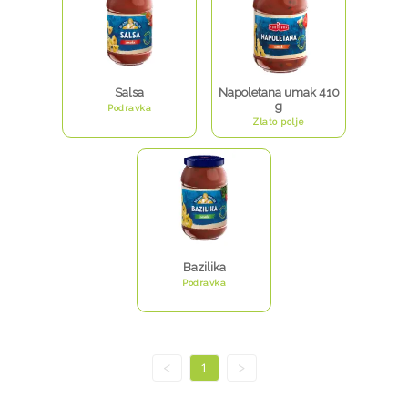
Salsa
Napoletana umak 410
g
Podravka
Zlato polje
Bazilika
Podravka
<
1
>