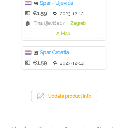
Spar - Ujevića
🏪
€1.59
2023-12-12
Tina Ujevića 17
Zagreb
Map
Spar Croatia
🏪
€1.59
2023-12-12
Update product info