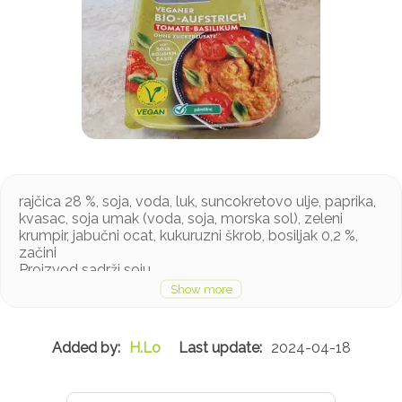
rajčica 28 %, soja, voda, luk, suncokretovo ulje, paprika,
kvasac, soja umak (voda, soja, morska sol), zeleni
krumpir, jabučni ocat, kukuruzni škrob, bosiljak 0,2 %,
začini
Proizvod sadrži soju
H.Lo
2024-04-18