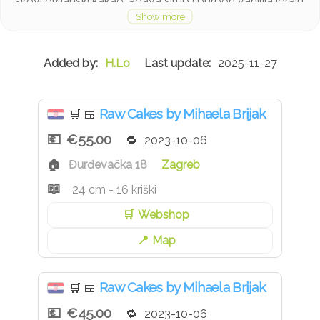
sirovi organski kakao, agava sirup i burbon vanilija igraju
se svjetlijima i tamnijim čoko nijansama i aromama.
Sastojci:*Indijski oraščići,*bademi, *kokosov nektar,
*xylitol (brezin šećer), *napitak od badema, *kakao u
H.Lo
2025-11-27
prahu,*kakao maslac, *kokosovo ulje (hladno prešano
ulje organski uzgoj), *burbon vanilija
*Sastojci iz ekološkog uzgoja
Raw Cakes by Mihaela Brijak
🛒
🍱
Dostupno tijekom cijele godine.
€55.00
2023-10-06
Đurđevačka 18
Zagreb
24 cm - 16 kriški
Webshop
Map
Raw Cakes by Mihaela Brijak
🛒
🍱
€45.00
2023-10-06