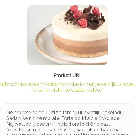
https://rawcakes.hr/webshop/klasik/manje-kalorija/sirova-
torta-tri-vrste-cokolade-paleo/
Ne možete se odlučiti za tamniju ili svjetliju čokoladu?
Sada više niti ne morate. Torta od tri sloja čokolade.
Najkvalitetniji bademi i indijski oraščići čine bazu
biskvita i krema. Kakao maslac, napitak od badema,