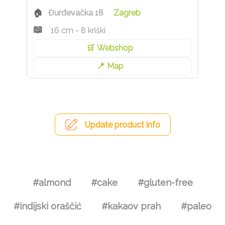
Đurđevačka 18
Zagreb
16 cm - 8 kriški
Webshop
Map
Update product info
#almond
#cake
#gluten-free
#indijski oraščić
#kakaov prah
#paleo