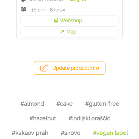
16 cm - 8 kriški
Webshop
Map
Update product info
#almond
#cake
#gluten-free
#hazelnut
#indijski oraščić
#kakaov prah
#sirovo
#vegan label