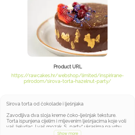
https://rawcakes.hr/webshop/limited/inspirirane-
prirodom/sirova-torta-hazelnut-party/
Sirova torta od čokolade i lješnjaka
Zavodljiva dva sloja kreme čoko-lješnjak teksture.
Torta ispunjena cijelim i mljevenim lješnjacima koje voli
vaš želudac. I vaš mozak. S „party“ ukrasima na vrhu
torte. Jer ipak je zabava. Pogotovo kada se spoje ova