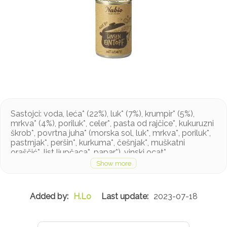
Sastojci: voda, leća* (22%), luk* (7%), krumpir* (5%),
mrkva* (4%), poriluk*, celer*, pasta od rajčice*, kukuruzni
škrob*, povrtna juha* (morska sol, luk*, mrkva*, poriluk*,
pastrnjak*, peršin*, kurkuma*, češnjak*, muškatni
oraščić*, list ljupčaca*, papar*), vinski ocat*,
suncokretovo ulje*, morska sol, zgušnjivač: brašno guar
gume*, sirovi šećer šećerne trske*, koncentrat soka
mrkve*, češnjak*, dekstroza*
H.Lo
2023-07-18
*iz kontroliranog organskog uzgoja