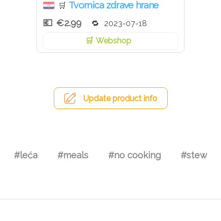
Tvornica zdrave hrane
🛒
€2.99
2023-07-18
Webshop
Update product info
#leća
#meals
#no cooking
#stew