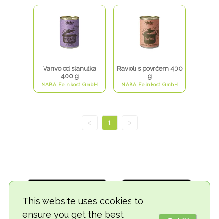
Varivo od slanutka
Ravioli s povrćem 400
400 g
g
NABA Feinkost GmbH
NABA Feinkost GmbH
<
1
>
This website uses cookies to
ensure you get the best