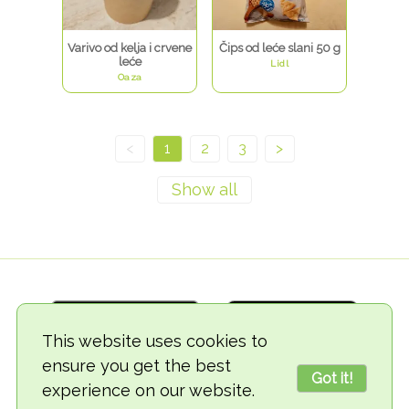
Varivo od kelja i crvene
Čips od leće slani 50 g
leće
Lidl
Oaza
<
1
2
3
>
This website uses cookies to
ensure you get the best
Got it!
experience on our website.
© 2018-2026 TheVegCat