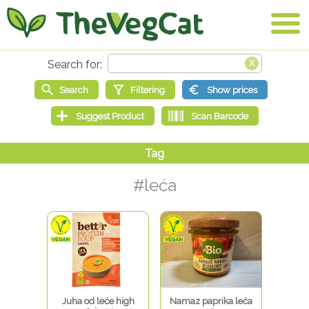
#leća
Juha od leće high
Namaz paprika leća