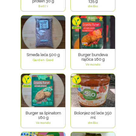
protein 30 g
135 g
Bett'r
dmBio
Smeđa leća 500 g
Burger bundeva
rajčica 160 g
Garden Good
Vemondo
Burger sa špinatom
Bolonjez od leće 350
160 g
ml
Vemondo
dmBio