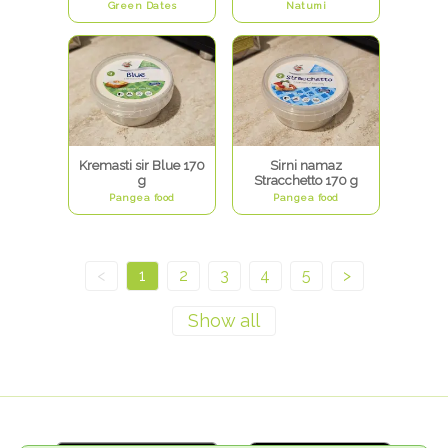
Green Dates
Natumi
Kremasti sir Blue 170
Sirni namaz
g
Stracchetto 170 g
Pangea food
Pangea food
<
1
2
3
4
5
>