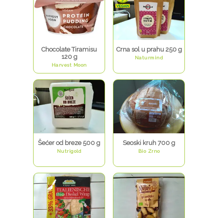
Chocolate Tiramisu
Crna sol u prahu 250 g
120 g
Naturmind
Harvest Moon
Šećer od breze 500 g
Seoski kruh 700 g
Nutrigold
Bio Zrno