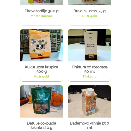
Pirove tortilje 300 g
Brazilski orasi 75 g
Mestemacher
Nutrigold
Kukuruzna krupica
Tinktura od rosopasa
500 g
50 ml
Nutrigold
Tinktura
Datulje čokolada
Bademovo vrhnje 200
kikiriki 120 g
ml