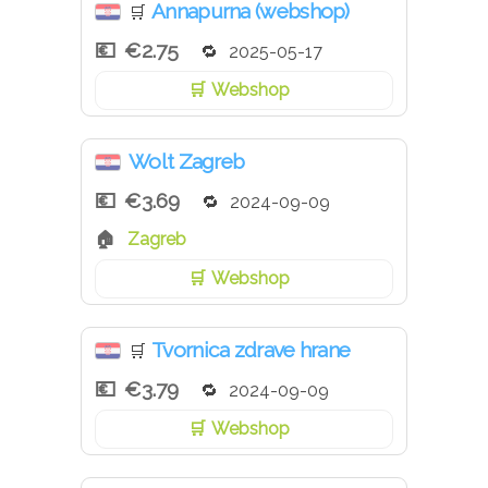
Annapurna (webshop)
🛒
€2.75
2025-05-17
Webshop
Wolt Zagreb
€3.69
2024-09-09
Zagreb
Webshop
Tvornica zdrave hrane
🛒
€3.79
2024-09-09
Webshop