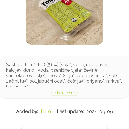
Sastojci: tofu* (EU) (51 %) (soja*, voda, učvršćivač:
kalcijev klorid), voda, pšenične bjelančevine*,
suncokretovo ulje*, shoyu* (soja*, voda, pšenica*, sol),
začini, luk*, sol, jabučni ocat*, češnjak*, origano*, mrkva*,
korijander*.
*Kontroliran ekološki uzgoj
Mogući tragovi sezama i celera
H.Lo
2024-09-09