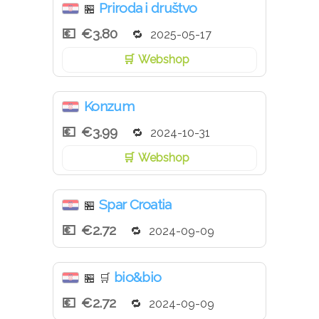
Priroda i društvo
🏪
€3.80
2025-05-17
Webshop
Konzum
€3.99
2024-10-31
Webshop
Spar Croatia
🏪
€2.72
2024-09-09
bio&bio
🏪
🛒
€2.72
2024-09-09