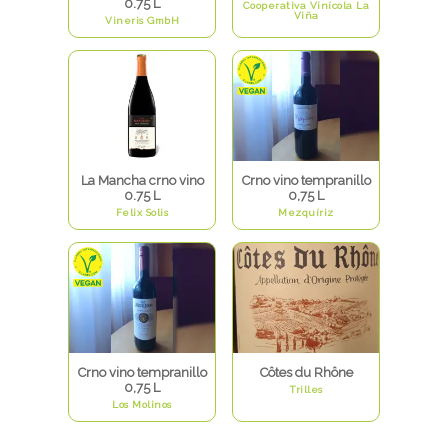
0.75 L
Cooperativa Vinícola La
Viña
Vineris GmbH
La Mancha crno vino
Crno vino tempranillo
0.75 L
0,75 L
Felix Solis
Mezquíriz
Crno vino tempranillo
Côtes du Rhône
0,75 L
Trilles
Los Molinos