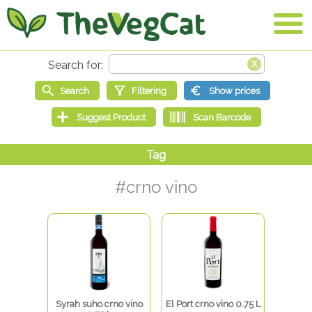
#crno vino
Syrah suho crno vino
El Port crno vino 0.75 L