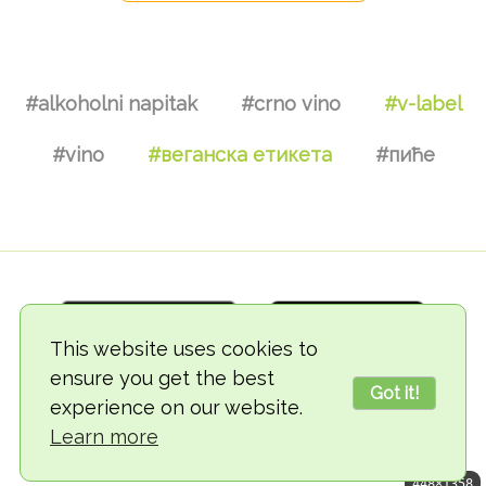
#alkoholni napitak
#crno vino
#v-label
#vino
#веганска етикета
#пиће
This website uses cookies to
ensure you get the best
Got it!
experience on our website.
© 2018-2026 TheVegCat
Learn more