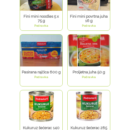
Fini mini noodles 5 x
Fini mini povrtna juha
75 g
16 g
Podravka
Podravka
Pasirana rajčica 600 g
Proljetna juha 50 g
Podravka
Podravka
Kukuruz šećerac 140
Kukuruz šećerac 285