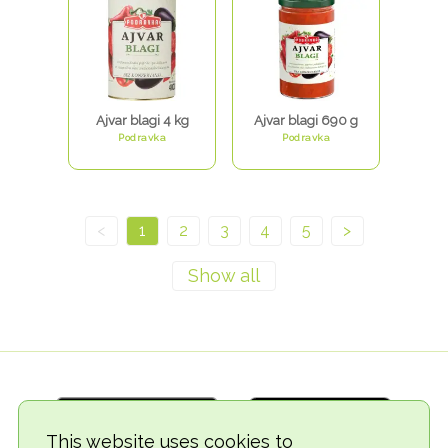
Ajvar blagi 4 kg
Ajvar blagi 690 g
Podravka
Podravka
<
1
2
3
4
5
>
This website uses cookies to