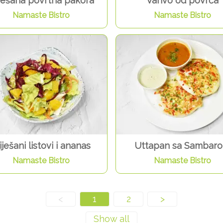
ješana povrtna pakora
Varivo od povrća
Namaste Bistro
Namaste Bistro
ješani listovi i ananas
Uttapan sa Sambar
Namaste Bistro
Namaste Bistro
<
1
2
>