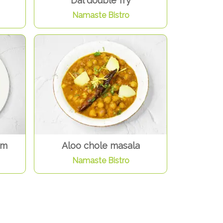
Dal double fry
Namaste Bistro
om
Aloo chole masala
Namaste Bistro