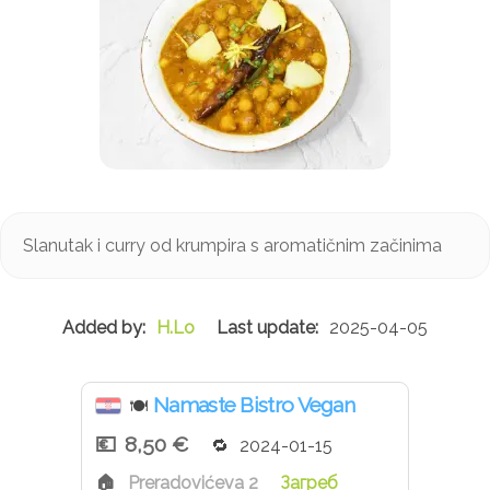
Slanutak i curry od krumpira s aromatičnim začinima
H.Lo
2025-04-05
Namaste Bistro Vegan
🍽
8,50 €
2024-01-15
Preradovićeva 2
Загреб