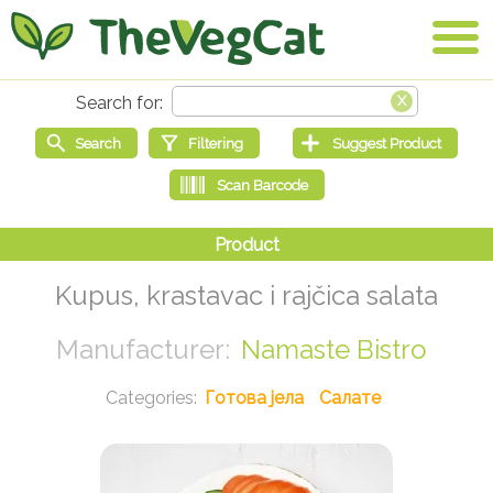
Kupus, krastavac i rajčica salata
Namaste Bistro
Готова јела
Салате