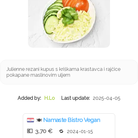
Julienne rezani kupus s kriškama krastavca i rajčice
pokapane maslinovim uljem
H.Lo
2025-04-05
Namaste Bistro Vegan
🍽
3,70 €
2024-01-15