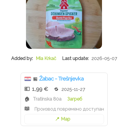
Mia Krkač
2026-05-07
Žabac - Trešnjevka
🏪
1,99 €
2025-11-27
Tratinska 80a
Загреб
Производ повремено доступан
Map