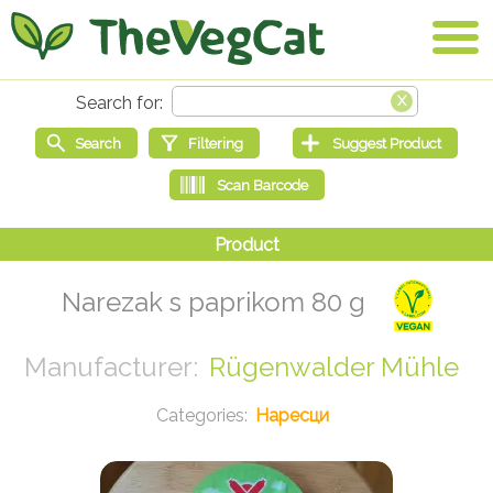
Narezak s paprikom 80 g
Rügenwalder Mühle
Наресци