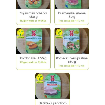
Sojini mini pohanci
Gurmanska salama
180 g
80 g
Rügenwalder Mühle
Rügenwalder Mühle
Cordon bleu 200 g
Komadići okus piletine
180 g
Rügenwalder Mühle
Rügenwalder Mühle
Narezak s paprikom