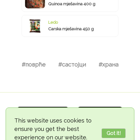
Quinoa mješavina 400 g
Ledo
Carska mješavina 450 g
#поврће
#састојци
#храна
This website uses cookies to
ensure you get the best
Got it!
experience on our website.
© 2018-2026 TheVegCat