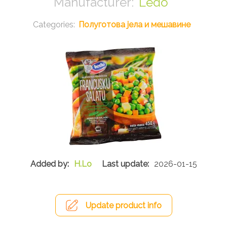
Ledo
Полуготова јела и мешавине
H.Lo
2026-01-15
Update product info