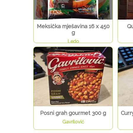
Meksička mješavina 16 x 450
Qu
g
Ledo
Posni grah gourmet 300 g
Curr
Gavrilović