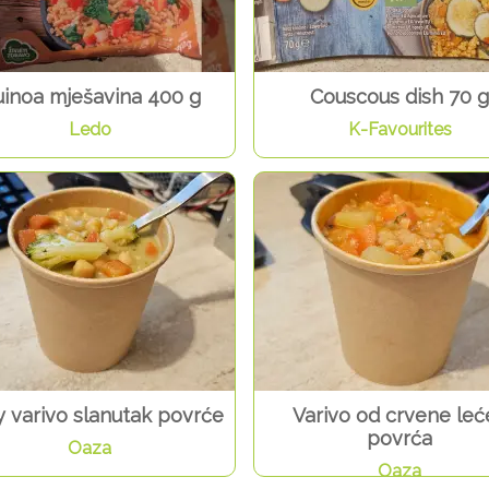
inoa mješavina 400 g
Couscous dish 70 g
Ledo
K-Favourites
y varivo slanutak povrće
Varivo od crvene leće
povrća
Oaza
Oaza