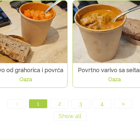
vo od grahorica i povrća
Povrtno varivo sa seit
Oaza
Oaza
<
1
2
3
4
>