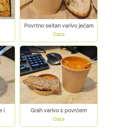
Povrtno seitan varivo ječam
Oaza
 i
Grah varivo s povrćem
Oaza