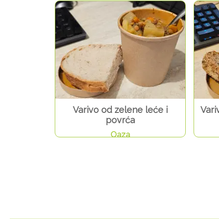
Varivo od zelene leće i
Vari
povrća
Oaza