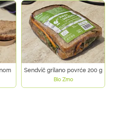
anom
Sendvič grilano povrće 200 g
Bio Zrno