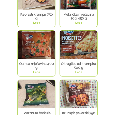
Rebrasti krumpir 750
Meksička mješavina
g
16 x 450 g
Ledo
Ledo
Quinoa mješavina 400
Okruglice od krumpira
g
500 g
Ledo
Ledo
Smrznuta brokula
Krumpir pekarski 750