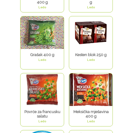
400 g
g
Ledo
Ledo
Grašak 400 g
Kesten blok 250 g
Ledo
Ledo
Povrće za francusku
Meksička mješavina
salatu
400 g
Ledo
Ledo