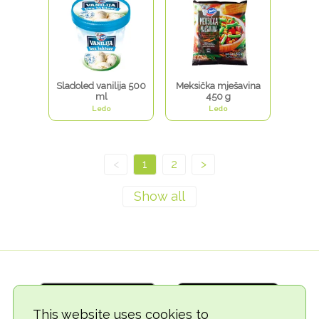
Sladoled vanilija 500
Meksička mješavina
ml
450 g
Ledo
Ledo
<
1
2
>
This website uses cookies to