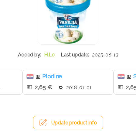
H.Lo
2025-08-13
Plodine
S
🏪
🏪
2,65 €
2,6
1
2018-01-01
Update product info