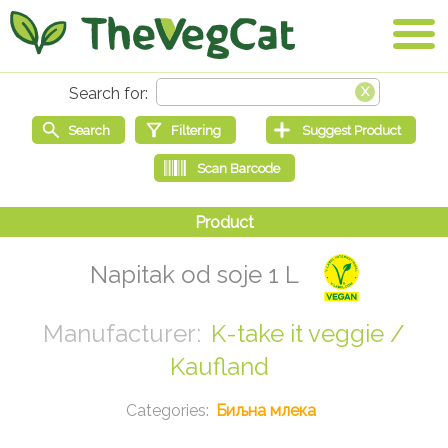
Napitak od soje 1 L
K-take it veggie /
Kaufland
Биљна млека