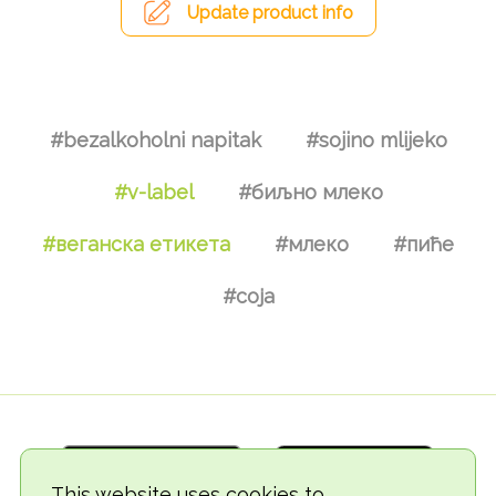
Update product info
#bezalkoholni napitak
#sojino mlijeko
#v-label
#биљно млеко
#веганска етикета
#млеко
#пиће
#соја
This website uses cookies to