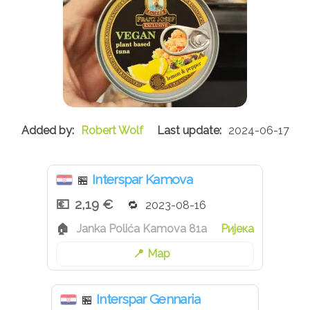
Robert Wolf
2024-06-17
Interspar Kamova
🏪
2,19 €
2023-08-16
Janka Polića Kamova 81a
Ријека
Map
Interspar Gennaria
🏪