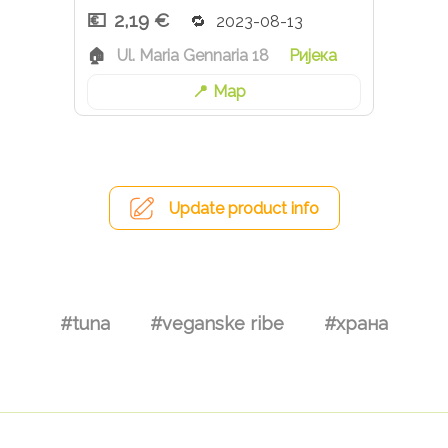
2,19 €
2023-08-13
Ul. Maria Gennaria 18
Ријека
Map
Update product info
#tuna
#veganske ribe
#храна