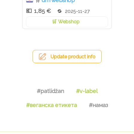
dm webshop
🛒
1,85 €
2025-11-27
Webshop
Update product info
#patlidžan
#v-label
#веганска етикета
#намаз