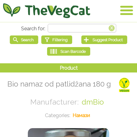
Bio namaz od patlidžana 180 g
dmBio
Намази