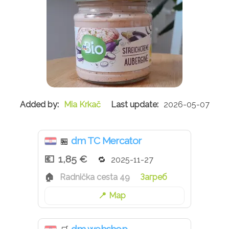
Mia Krkač
2026-05-07
dm TC Mercator
🏪
1,85 €
2025-11-27
Radnička cesta 49
Загреб
Map