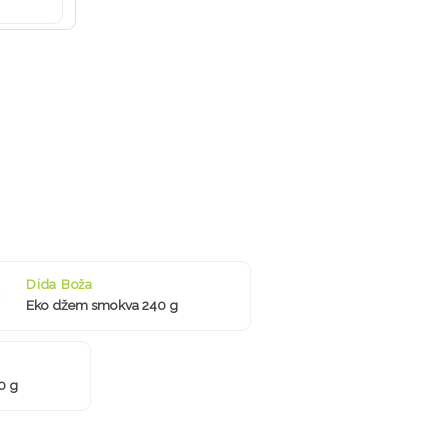
Dida Boža
Eko džem smokva 240 g
0 g