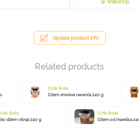
Webshop
Update product info
Dida Boža
co
Džem smokva naranča 240 g
Dida Boža
Dida Boža
Eko džem višnja 240 g
Džem od marelica 24