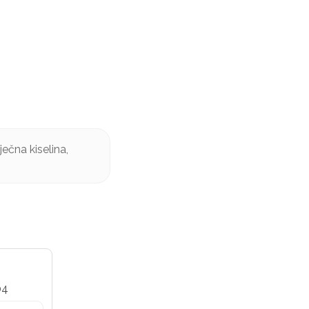
ječna kiselina,
04