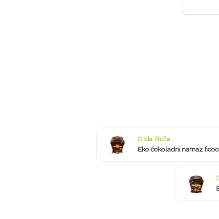
Dida Boža
Eko čokoladni namaz fico