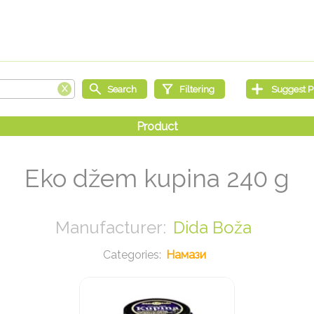
Eko džem kupina 240 g
Dida Boža
Намази