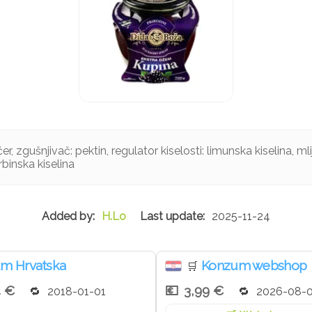
r, zgušnjivač: pektin, regulator kiselosti: limunska kiselina, mli
rbinska kiselina
H.Lo
2025-11-24
m Hrvatska
Konzum webshop
🛒
4 €
3,99 €
2018-01-01
2026-08-