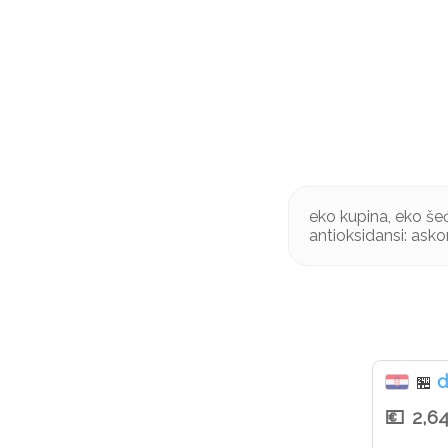
eko kupina, eko šeće
antioksidansi: asko
d
🏪
2,6