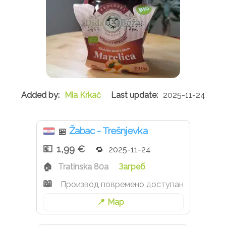
Mia Krkač
2025-11-24
Žabac - Trešnjevka
🏪
1,99 €
2025-11-24
Tratinska 80a
Загреб
Производ повремено доступан
Map