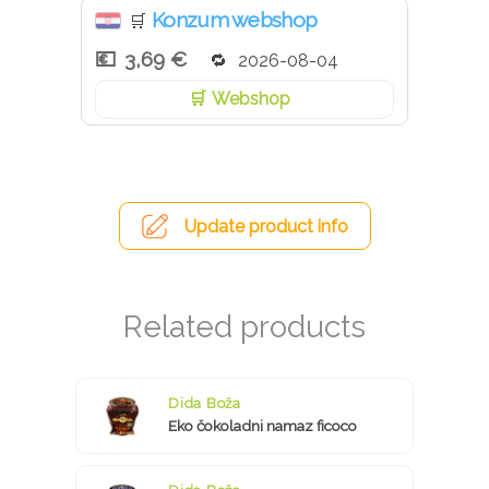
Konzum webshop
🛒
3,69 €
2026-08-04
Webshop
Update product info
Dida Boža
Eko čokoladni namaz ficoco