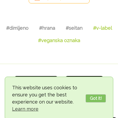
#dimljeno
#hrana
#seitan
#v-label
#veganska oznaka
This website uses cookies to
ensure you get the best
Got it!
experience on our website.
© 2018-2026 TheVegCat
Learn more