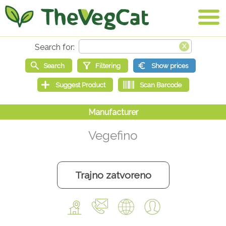
Vegefino
Trajno zatvoreno