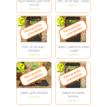
Sojini odresci grill (min
Tofu, sir od soje – svježi
220 g)
Vegefino
Vegefino
Tofu, sir od soje –
Sejtan, pšenično meso
dimljeni
– svježi
Vegefino
Vegefino
Sejtan grill odrezak
Sejtan dimljena
šunkica
Vegefino
Vegefino