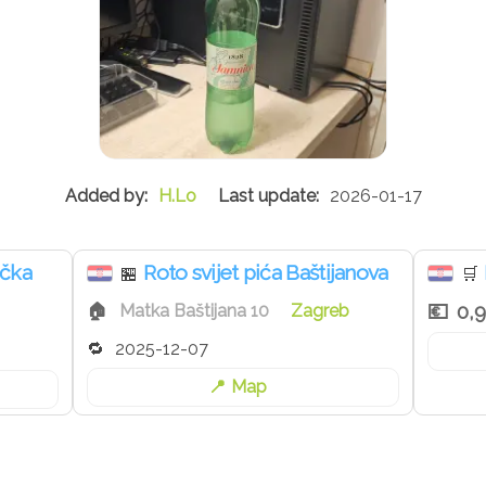
H.Lo
2026-01-17
ička
Roto svijet pića Baštijanova
🏪
🛒
0,
Matka Baštijana 10
Zagreb
2025-12-07
Map