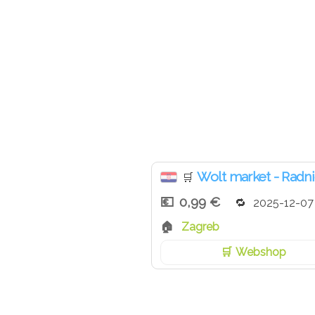
Wolt market - Radn
🛒
0,99 €
2025-12-07
Zagreb
Webshop