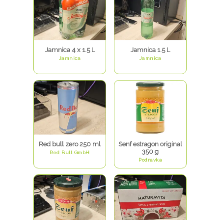
Jamnica 4 x 1.5 L
Jamnica 1.5 L
Jamnica
Jamnica
Red bull zero 250 ml
Senf estragon original
350 g
Red Bull GmbH
Podravka