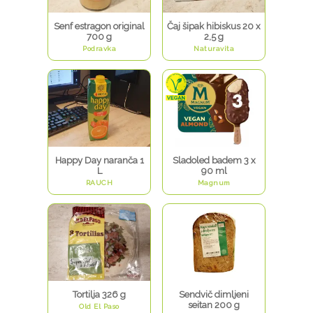
Senf estragon original
Čaj šipak hibiskus 20 x
700 g
2,5 g
Podravka
Naturavita
Happy Day naranča 1
Sladoled badem 3 x
L
90 ml
RAUCH
Magnum
Tortilja 326 g
Sendvič dimljeni
seitan 200 g
Old El Paso