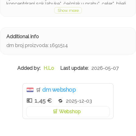
koncentrirani sok jabuke*, češnjak u prahu*, celer*, bijeli
papar*, ljupčac*, peršin*, lovor*.
*iz ekološkog uzgoja
dm broj proizvoda: 1691514
H.Lo
2026-05-07
dm webshop
🛒
1,45 €
2025-12-03
Webshop