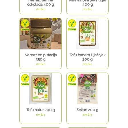
Namaz tamna
Namaz lješnjak nugat
čokolada 400 g
400 g
dmBio
dmBio
Namaz od pistacija
Tofu badem i lješnjak
350 g
200 g
dmBio
dmBio
Tofu natur 200 g
Seitan 200 g
dmBio
dmBio