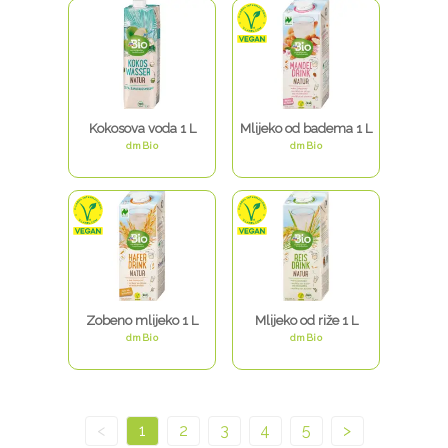
Kokosova voda 1 L
Mlijeko od badema 1 L
dmBio
dmBio
Zobeno mlijeko 1 L
Mlijeko od riže 1 L
dmBio
dmBio
<
1
2
3
4
5
>