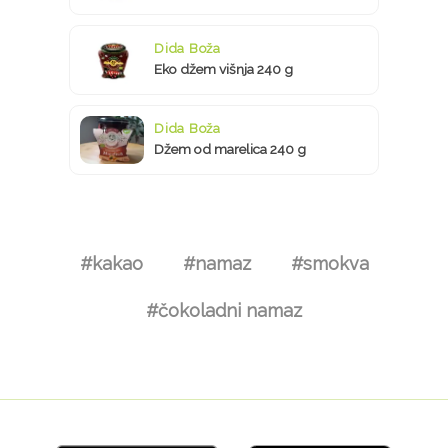
Dida Boža
Eko džem višnja 240 g
Dida Boža
Džem od marelica 240 g
#kakao
#namaz
#smokva
#čokoladni namaz