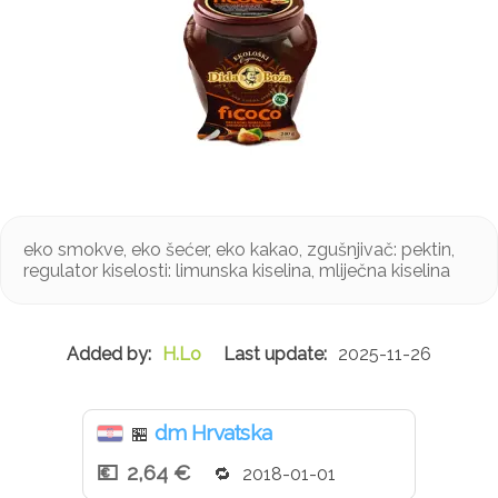
eko smokve, eko šećer, eko kakao, zgušnjivač: pektin,
regulator kiselosti: limunska kiselina, mliječna kiselina
H.Lo
2025-11-26
dm Hrvatska
🏪
2,64 €
2018-01-01