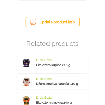
Update product info
Dida Boža
Eko džem kupina 240 g
Dida Boža
Džem smokva naranča 240 g
Dida Boža
Eko džem smokva 240 g