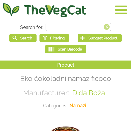
Eko čokoladni namaz ficoco
Dida Boža
Namazi