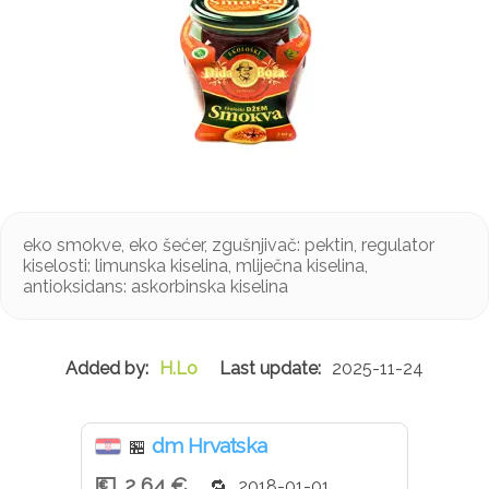
eko smokve, eko šećer, zgušnjivač: pektin, regulator
kiselosti: limunska kiselina, mliječna kiselina,
antioksidans: askorbinska kiselina
H.Lo
2025-11-24
dm Hrvatska
🏪
2,64 €
2018-01-01