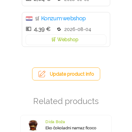
Konzum webshop
🛒
4,39 €
2026-08-04
Webshop
Update product info
Dida Boža
Eko čokoladni namaz ficoco