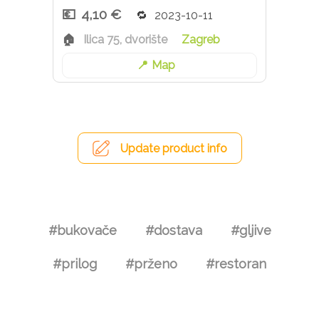
4,10 €
2023-10-11
Ilica 75, dvorište
Zagreb
Map
Update product info
#bukovače
#dostava
#gljive
#prilog
#prženo
#restoran