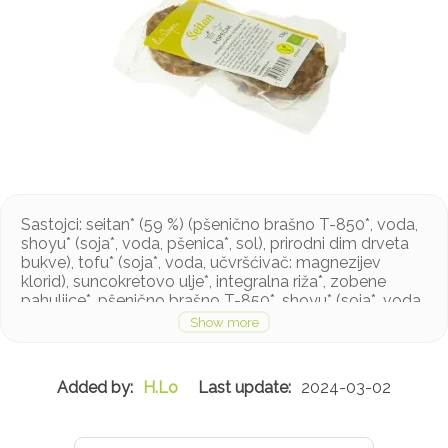
Sastojci: seitan* (59 %) (pšenično brašno T-850*, voda,
shoyu* (soja*, voda, pšenica*, sol), prirodni dim drveta
bukve), tofu* (soja*, voda, učvršćivač: magnezijev
klorid), suncokretovo ulje*, integralna riža*, zobene
pahuljice*, pšenično brašno T-850*, shoyu* (soja*, voda,
pšenica*, sol), sol, začini. *Kontroliran ekološki uzgoj
Mogući tragovi sezama i celera
H.Lo
2024-03-02