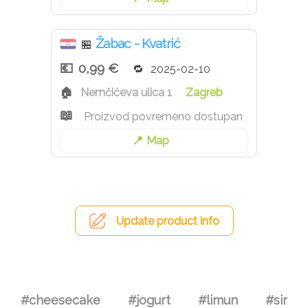
Žabac - Kvatrić
🏪
0,99 €
2025-02-10
Nemčićeva ulica 1
Zagreb
Proizvod povremeno dostupan
Map
Update product info
#cheesecake
#jogurt
#limun
#sir