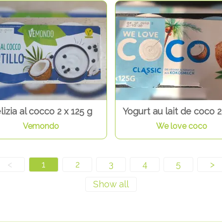
lizia al cocco 2 x 125 g
Yogurt au lait de coco 
Vemondo
We love coco
<
1
2
3
4
5
>