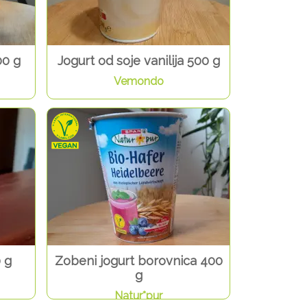
00 g
Jogurt od soje vanilija 500 g
Vemondo
 g
Zobeni jogurt borovnica 400
g
Natur*pur