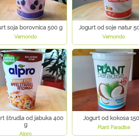
rt soja borovnica 500 g
Jogurt od soje natur 5
Vemondo
Vemondo
rt štrudla od jabuka 400
Jogurt od kokosa 150
g
Plant Paradise
Alpro